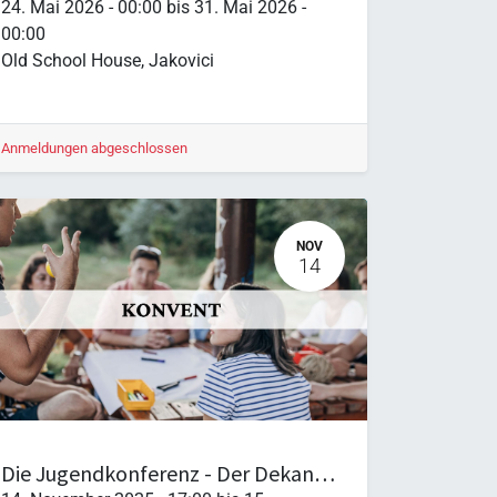
24. Mai 2026
-
00:00
bis
31. Mai 2026
-
00:00
Old School House
,
Jakovici
Anmeldungen abgeschlossen
NOV
14
Die Jugendkonferenz - Der Dekanatsjugendkonvent