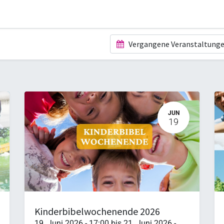
Vergangene Veranstaltung
JUN
19
Kinderbibelwochenende 2026
19. Juni 2026
-
17:00
bis
21. Juni 2026
-