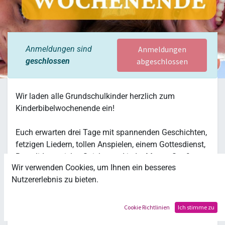
Anmeldungen sind
Anmeldungen
geschlossen
abgeschlossen
Wir laden alle Grundschulkinder herzlich zum
Kinderbibelwochenende ein!
Euch erwarten drei Tage mit spannenden Geschichten,
fetzigen Liedern, tollen Anspielen, einem Gottesdienst,
Bastelideen, vielen Spielen und jeder Menge Spaß.
Wir verwenden Cookies, um Ihnen ein besseres
Nutzererlebnis zu bieten.
Das Thema ist noch offen:
Preisstufen:
Cookie Richtlinien
Ich stimme zu
135,- Vollpreis