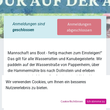
Anmeldungen sind
Anmeldungen
geschlossen
abgeschlossen
Mannschaft ans Boot - fertig machen zum Einsteigen!“
Das gilt für alle Wasserratten und Kanubegeisterte. Wir
paddeln auf der Wasserstraße von Pappenheim, über
die Hammermühle bis nach Dollnstein und erleben
zusammen jede Menge Spaß mitten im kühlen Nass
Wir verwenden Cookies, um Ihnen ein besseres
der Altmühl.
Nutzererlebnis zu bieten.
Freu Dich auf die Bootsrutsche, verschiedene Spiele,
Lagerfeuer und die Übernachtung auf dem Zeltplatz.
Cookie Richtlinien
Ich stimme zu
Alter: 12-14 Jahre