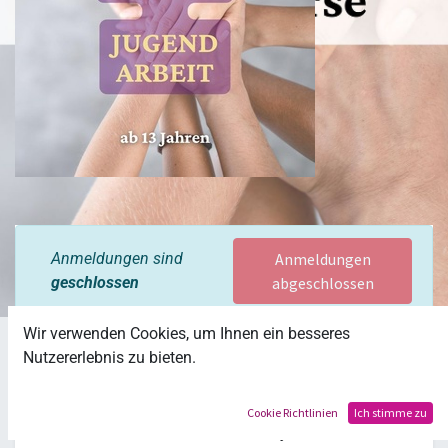
Anmeldungen sind
Anmeldungen
geschlossen
abgeschlossen
Wir verwenden Cookies, um Ihnen ein besseres
Schön, dass du dich für unser Angebot interessierst!
Nutzererlebnis zu bieten.
Cookie Richtlinien
Ich stimme zu
Unsere beiden Kursreihen bestehen jeweils aus
drei